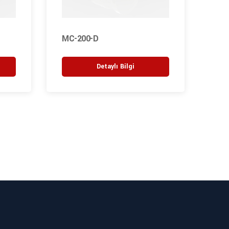
MC-200-D
M27
Detaylı Bilgi