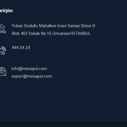
letişim
Yukarı Dudullu Mahallesi İmes Sanayi Sitesi D-
Blok 403 Sokak No:15 Ümraniye/İSTANBUL
444 34 24
info@mesapol.com
export@mesapol.com