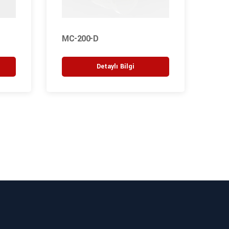
MC-200-D
M1-
Detaylı Bilgi