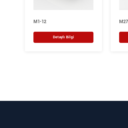
M1-12
M27
Detaylı Bilgi