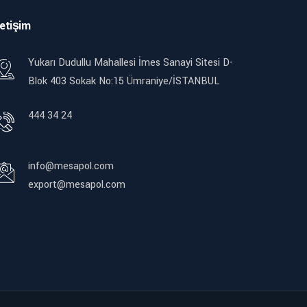
letişim
Yukarı Dudullu Mahallesi İmes Sanayi Sitesi D-
Blok 403 Sokak No:15 Ümraniye/İSTANBUL
444 34 24
info@mesapol.com
export@mesapol.com