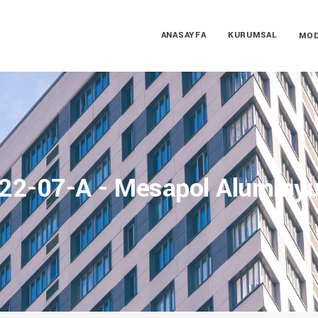
ANASAYFA
KURUMSAL
MOD
22-07-A - Mesapol Aluminy