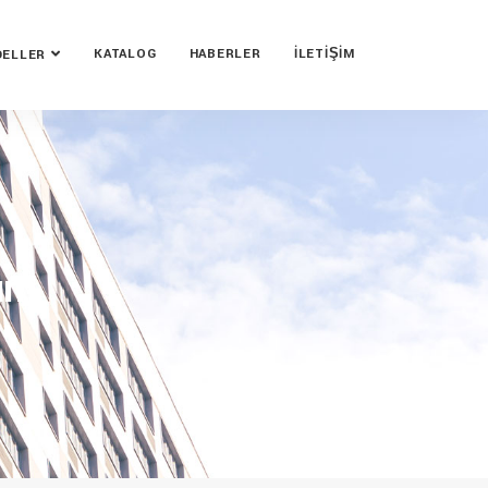
KATALOG
HABERLER
İLETIŞIM
ELLER
um