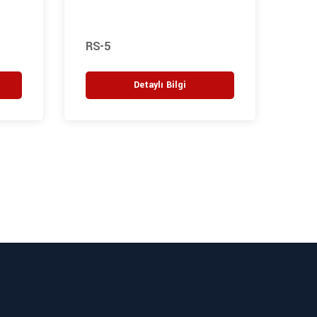
RS-5
RS-
Detaylı Bilgi