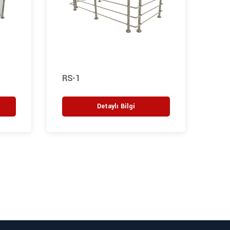
RS-1
RS-
Detaylı Bilgi